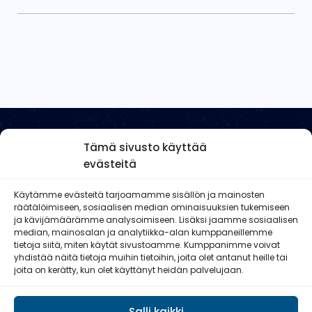
Varsinais-Suomen Reserviläispiiri
Tämä sivusto käyttää
evästeitä
Käytämme evästeitä tarjoamamme sisällön ja mainosten
räätälöimiseen, sosiaalisen median ominaisuuksien tukemiseen
ja kävijämäärämme analysoimiseen. Lisäksi jaamme sosiaalisen
median, mainosalan ja analytiikka-alan kumppaneillemme
Rykmentintie 15, rakennus 5
tietoja siitä, miten käytät sivustoamme. Kumppanimme voivat
20810 Turku
yhdistää näitä tietoja muihin tietoihin, joita olet antanut heille tai
joita on kerätty, kun olet käyttänyt heidän palvelujaan.
LUE LISÄÄ
ILMOITTAUDU
Salli kaikki